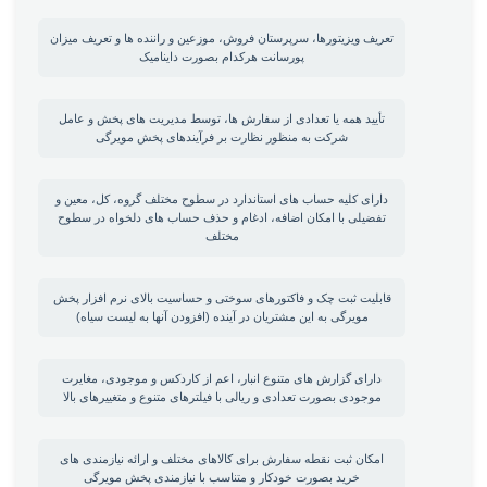
تعریف ویزیتورها، سرپرستان فروش، موزعین و راننده ها و تعریف میزان
پورسانت هرکدام بصورت داینامیک
تأیید همه یا تعدادی از سفارش ها، توسط مدیریت های پخش و عامل
شرکت به منظور نظارت بر فرآیندهای پخش مویرگی
دارای کلیه حساب های استاندارد در سطوح مختلف گروه، کل، معین و
تفضیلی با امکان اضافه، ادغام و حذف حساب های دلخواه در سطوح
مختلف
قابلیت ثبت چک‏ و فاکتورهای سوختی و حساسیت بالای نرم افزار پخش
مویرگی به این مشتریان در آینده (افزودن آنها به لیست سیاه)
دارای گزارش های متنوع انبار، اعم از کاردکس و موجودی، مغایرت
موجودی بصورت تعدادی و ریالی با فیلترهای متنوع و متغییرهای بالا
امکان ثبت نقطه سفارش برای کالاهای مختلف و ارائه نیازمندی های
خرید بصورت خودکار و متناسب با نیازمندی پخش مویرگی